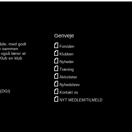
Genveje
åde, med godt
Forsiden
ne sammen
 også lærer at
Klubben
Klub en klub
Nyheder
Træning
Aktiviteter
Nyhedsbrev
 (DGI)
Kontakt os
NYT MEDLEM/TILMELD